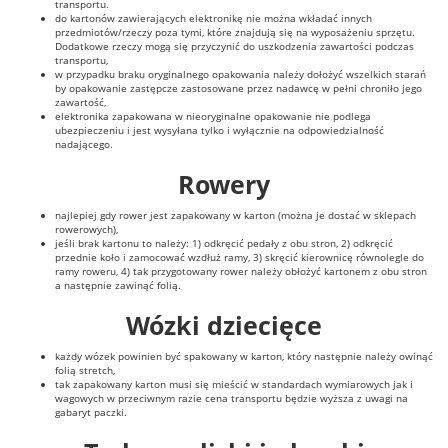
transportu.
do kartonów zawierających elektronikę nie można wkładać innych
przedmiotów/rzeczy poza tymi, które znajdują się na wyposażeniu sprzętu.
Dodatkowe rzeczy mogą się przyczynić do uszkodzenia zawartości podczas
transportu,
w przypadku braku oryginalnego opakowania należy dołożyć wszelkich starań
by opakowanie zastępcze zastosowane przez nadawcę w pełni chroniło jego
zawartość,
elektronika zapakowana w nieoryginalne opakowanie nie podlega
ubezpieczeniu i jest wysyłana tylko i wyłącznie na odpowiedzialność
nadającego.
Rowery
najlepiej gdy rower jest zapakowany w karton (można je dostać w sklepach
rowerowych),
jeśli brak kartonu to należy: 1) odkręcić pedały z obu stron, 2) odkręcić
przednie koło i zamocować wzdłuż ramy, 3) skręcić kierownicę równolegle do
ramy roweru, 4) tak przygotowany rower należy obłożyć kartonem z obu stron
a następnie zawinąć folią.
Wózki dziecięce
każdy wózek powinien być spakowany w karton, który następnie należy owinąć
folią stretch,
tak zapakowany karton musi się mieścić w standardach wymiarowych jak i
wagowych w przeciwnym razie cena transportu będzie wyższa z uwagi na
gabaryt paczki.