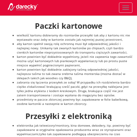
Toggle
navigati
Paczki kartonowe
wielkość kartonu dobieramy do rozmiarów przesyłki tak aby z kartonu nic nie
wystawało oraz żeby w kartonie zostało jak najmniej pustej przestrzeni,
aby karton spełnił swoją rolę ochronną musi był odpowiedniej jakości i
najlepiej nowy. Unikamy tak zwanych kartonów po chipsach, czyli bardzo
cienkich kartonów nieprzystosowanych do transportu cięższych zawartości,
karton powinien być dokładnie wypełniony, jeżeli nie zapewnia tego zawartość
można użyć kartonowych lub piankowych wypełaniaczy lub po prostu puste
miejsce wypełnić pogniecionymi papierami,
karton powinien być dokładnie zaklejony taśmą odpowiedniej jakości,
najlepsza taśma to tak zwana srebrna taśma monterska (można dostać w
sklepach takich jak woodies czy B&Q),
zabrania się łączenia przesyłek ze sobą! W przypadku ich rozdzielenia bardzo
ciężko zlokalizować brakującą cześć paczki, gdyż na przesyłkę naklejana jest
tylko jedna etykieta z kodem kreskowym. Druga, brakująca część nie jest
zatem transportowana i zostaje wysłana do magazynu bez opisów.
przedmioty w paczce zbiorczej powinny byc zapakowane w folie babelkową,
osobne kartoniki a nastepnie w karton zbiorczy.
Przesyłki z elektroniką
elektronika jak telewizory/monitory, kina domowe, dekodery, itp. powinny być
zapakowane w oryginalne opakowania producenta wraz ze styropianami oraz
wypełniaczami,tylko tak zapakowane podlegają ubezpieczeniu na czas