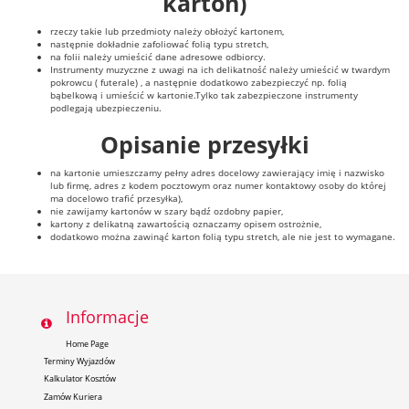
karton)
rzeczy takie lub przedmioty należy obłożyć kartonem,
następnie dokładnie zafoliować folią typu stretch,
na folii należy umieścić dane adresowe odbiorcy.
Instrumenty muzyczne z uwagi na ich delikatność należy umieścić w twardym
pokrowcu ( futerale) , a następnie dodatkowo zabezpieczyć np. folią
bąbelkową i umieścić w kartonie.Tylko tak zabezpieczone instrumenty
podlegają ubezpieczeniu.
Opisanie przesyłki
na kartonie umieszczamy pełny adres docelowy zawierający imię i nazwisko
lub firmę, adres z kodem pocztowym oraz numer kontaktowy osoby do której
ma docelowo trafić przesyłka),
nie zawijamy kartonów w szary bądź ozdobny papier,
kartony z delikatną zawartością oznaczamy opisem ostrożnie,
dodatkowo można zawinąć karton folią typu stretch, ale nie jest to wymagane.
Informacje
Home Page
Terminy Wyjazdów
Kalkulator Kosztów
Zamów Kuriera