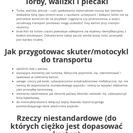
Torby, walizki i plecaki
Torba, walizka, plecak – czyli opakowania materiałowe muszą być owinięte
dokładnie folią typu stretch wraz z rączkami, uchwytami i kółkami, które nie są
potrzebne kurierom do na przykład: ciągnięcia czy przenoszenia, a wręcz
utrudniają transport ponieważ mogą uszkodzić inny karton przy ciasnym
ułożeniu,
brak folii na torbie często powoduje odklejenie się etykiety identyfikacyjnej z
kodem kreskowym. Odnalezienie takiej paczki wśród dużej ilości przesyłek
jest bardzo trudne.
Jak przygotowac skuter/motocykl
do transportu
opróżnić bak z paliwa,
wystające elementy jak lusterka, fabryczne pojemniki, itp. zdemontować i
spakować w oddzielny karton,
uwaga: rzeczy jak kaski, zabezpieczenia antykradzieżowe niefabryczne, itp. nie
należą do wyposażenia standardowego pojazdu i należy je wysyłać oddzielnie
jako przesyłkę kartonową,
elementy lakierowane jak zbiornik paliwa, błotniki, owiewki, itp. zabezpieczyć
folią bąbelkową,
do motocykla/skutera dołączyć kopię dowodu rejestracyjnego
potwierdzającego dane właściciela pojazdu
Rzeczy niestandardowe (do
których ciężko jest dopasować