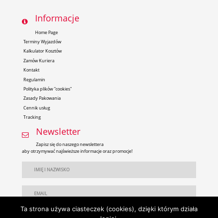
Informacje
Home Page
Terminy Wyjazdów
Kalkulator Kosztów
Zamów Kuriera
Kontakt
Regulamin
Polityka plików "cookies"
Zasady Pakowania
Cennik usług
Tracking
Newsletter
Zapisz się do naszego newslettera
aby otrzymywać najświeższe informacje oraz promocje!
Ta strona używa ciasteczek (cookies), dzięki którym działa