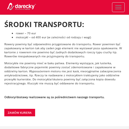
Toggle
navigati
ŚRODKI TRANSPORTU:
rower – 70 eur
motocykl – od 400 eur (w zależności od rodzaju i wagi)
Rowery powinny być odpowiednio przygotowane do transportu. Rower powinien być
zapakowany w karton tak aby zaden jego element nie wystawał poza opakowanie. W
kartonie z rowerem nie powinno być żadnych dodatkowych rzeczy typu ciuchy itp.
Rowerów niespakowanych nie przyjmujemy do transportu.
Motocykle nie powinny mieć w baku paliwa. Elementy wystające, jak lusterka,
dodatkowe fabryczne pojemniki powinny zostać zdemontowane i zapakowane w
oddzielny karton. Wyposażeniem motoru nie jest kask, nieoryginalne zabezpieczenia
antykradzieżowe, itp. Rzeczy te nadawane z motocyklem traktujemy jako oddzielne
przesyłki kurierskie. Do motocykla/skutera powinny być załączona kopia dowodu
rejestracyjnego. Kluczyki nie muszą być oddawane do transportu.
Odbiory/dostawy realizowane są za pośrednictwem naszego transportu.
ZAMÓW KURIERA