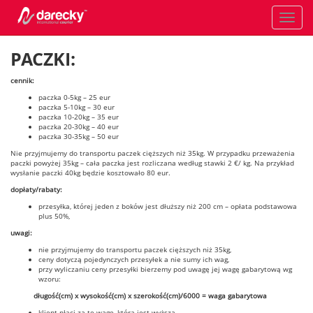
Toggle
navigati
PACZKI:
cennik:
paczka 0-5kg – 25 eur
paczka 5-10kg – 30 eur
paczka 10-20kg – 35 eur
paczka 20-30kg – 40 eur
paczka 30-35kg – 50 eur
Nie przyjmujemy do transportu paczek cięższych niż 35kg. W przypadku przeważenia
paczki powyżej 35kg – cała paczka jest rozliczana według stawki 2 €/ kg. Na przykład
wysłanie paczki 40kg będzie kosztowało 80 eur.
dopłaty/rabaty:
przesyłka, której jeden z boków jest dłuższy niż 200 cm – opłata podstawowa
plus 50%,
uwagi:
nie przyjmujemy do transportu paczek cięższych niż 35kg,
ceny dotyczą pojedynczych przesyłek a nie sumy ich wag,
przy wyliczaniu ceny przesyłki bierzemy pod uwagę jej wagę gabarytową wg
wzoru:
długość(cm) x wysokość(cm) x szerokość(cm)/6000 = waga gabarytowa
klient płaci za tę wagę, która jest wyższa.