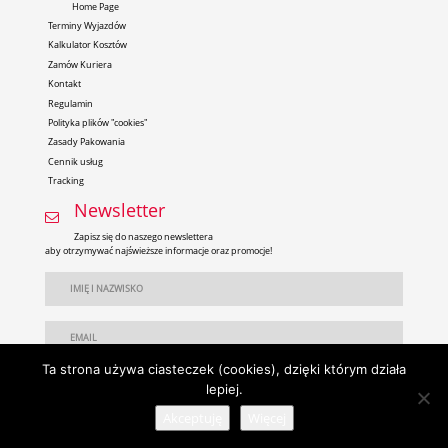
Home Page
Terminy Wyjazdów
Kalkulator Kosztów
Zamów Kuriera
Kontakt
Regulamin
Polityka plików "cookies"
Zasady Pakowania
Cennik usług
Tracking
Newsletter
Zapisz się do naszego newslettera
aby otrzymywać najświeższe informacje oraz promocje!
Ta strona używa ciasteczek (cookies), dzięki którym działa
lepiej.
Akceptuję
Więcej
© 2026 Darecky