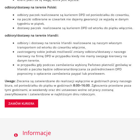
odbiory/dostawy na terenie Polski:
odbiory paczek realizowane są kurierem DPD od poniedziałku do czwartku,
na paczki odbierane w czwartek nie dajemy gwarancji ze wyjadą w danym
tygodniu w piątek,
dostawy paczek realizowane są kurierem DPD od wtorku do piątku włącznie.
odbiory/dostawy na terenie Irlandii:
odbiory i dostawy na terenie Irlandii realizowane są naszym własnym
transportem od wtorku do czwartku włącznie,
zastrzegamy sobie jednak możliwość zmiany odbioru/dostawy z naszego
kierowcy na firmę DPD w przypadku kiedy nie mamy swojego kierowcy na
danym terenie.
w przypadku gdy podczas zamówienia wybiorą Państwo płatność gotówką w
Irlandii a paczka będzie odbierana/doręczana za pośrednictwem DPD
poprosimy o opłacenie zamówienia paypal lub przelewem.
Uwaga:
Zlecenia są zatwierdzane do realizacji wyłącznie w godzinach pracy naszego
biura, od poniedziałku do piątku w godzinach
8:00–16:00
. Zgłoszenia przesłane poza
tymi godzinami, w weekendy oraz dni ustawowo wolne od pracy zostaną
zweryfikowane i zatwierdzone w najbliższym dniu roboczym.
ZAMÓW KURIERA
Informacje