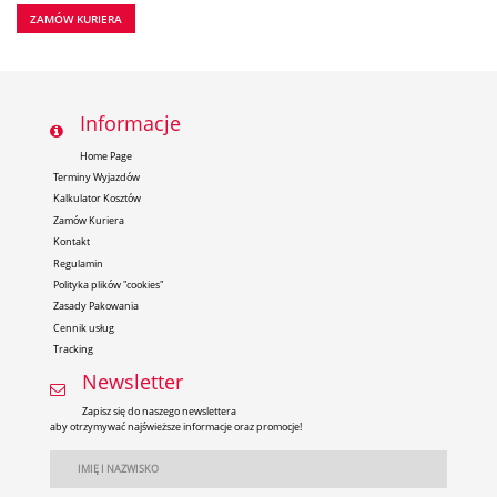
ZAMÓW KURIERA
Informacje
Home Page
Terminy Wyjazdów
Kalkulator Kosztów
Zamów Kuriera
Kontakt
Regulamin
Polityka plików "cookies"
Zasady Pakowania
Cennik usług
Tracking
Newsletter
Zapisz się do naszego newslettera
aby otrzymywać najświeższe informacje oraz promocje!