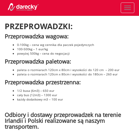
Toggle
navigati
PRZEPROWADZKI:
Przeprowadzka wagowa:
0-100kg – cena wg cennika dla paczek pojedynczych
100-500kg – 1 eur/kg
powyżej 500kg – cena do negocjacji
Przeprowadzka paletowa:
paleta o rozmiarach 120cm x 80cm i wysokości do 120 cm – 200 eur
paleta o rozmiarach 120cm x 80cm i wysokości do 180cm – 260 eur
Przeprowadzka przestrzenna:
1/2 busa (6m3) – 650 eur
cały bus (12m3) – 1300 eur
każdy dodatkowy m3 – 100 eur
Odbiory i dostawy przeprowadzek na terenie
Irlandii i Polski realizowane są naszym
transportem.