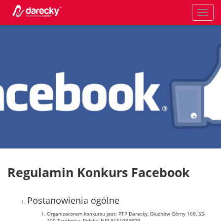
Toggle
navigati
Regulamin Konkurs Facebook
Postanowienia ogólne
Organizatorem konkursu jest: PTP Darecky, Głuchów Górny 168, 55-
100 Trzebnica, Polska, NIP 9151083879