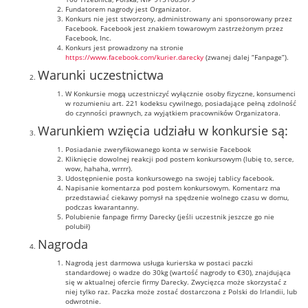
Fundatorem nagrody jest Organizator.
Konkurs nie jest stworzony, administrowany ani sponsorowany przez
Facebook. Facebook jest znakiem towarowym zastrzeżonym przez
Facebook, Inc.
Konkurs jest prowadzony na stronie
https://www.facebook.com/kurier.darecky
(zwanej dalej “Fanpage”).
Warunki uczestnictwa
W Konkursie mogą uczestniczyć wyłącznie osoby fizyczne, konsumenci
w rozumieniu art. 221 kodeksu cywilnego, posiadające pełną zdolność
do czynności prawnych, za wyjątkiem pracowników Organizatora.
Warunkiem wzięcia udziału w konkursie są:
Posiadanie zweryfikowanego konta w serwisie Facebook
Kliknięcie dowolnej reakcji pod postem konkursowym (lubię to, serce,
wow, hahaha, wrrrr).
Udostępnienie posta konkursowego na swojej tablicy facebook.
Napisanie komentarza pod postem konkursowym. Komentarz ma
przedstawiać ciekawy pomysł na spędzenie wolnego czasu w domu,
podczas kwarantanny.
Polubienie fanpage firmy Darecky (jeśli uczestnik jeszcze go nie
polubił)
Nagroda
Nagrodą jest darmowa usługa kurierska w postaci paczki
standardowej o wadze do 30kg (wartość nagrody to €30), znajdująca
się w aktualnej ofercie firmy Darecky. Zwycięzca może skorzystać z
niej tylko raz. Paczka może zostać dostarczona z Polski do Irlandii, lub
odwrotnie.