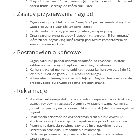
Nagroda musi zostać zrealizowana (tj. zwycięzca musi zlecić nadanie
paczki firmie Darecky) do końca roku 2020.
Zasady przyznawania nagród
Organizator przydzieli łącznie 5 nagród (5 paczek standardowych o
wadze do 30kg o wartości 30 euro każda).
Każda osoba może wygrać maksymalnie jedną nagrodę.
Organizator przyzna nagrody 5 osobom (tj. autorom 5 komentarzy)
które zbiorą największą ilość reakcji pod swoim komentarzem do
końca trwania konkursu.
Postanowienia końcowe
Organizator nie ponosi odpowiedzialności za czasowe lub stałe
zablokowanie strony lub aplikacji ze strony Facebooka.
Konkurs trwa od momentu publikacji posta konkursowego, aż do 12
kwietnia 2020, do godz. 23:00 (czasu polskiego)
W kwestiach nieuregulowanych niniejszym Regulaminem stosuje się
przepisy Kodeksu cywilnego i inne przepisy prawa.
Reklamacje
Wszelkie reklamacje dotyczące sposobu przeprowadzania Konkursu,
Uczestnicy powinni zgłaszać pisemnie w czasie trwania Konkursu,
jednak nie później niż w terminie 14 (czternastu) dni od dnia wydania
nagród.
Reklamacja zgłoszona po wyznaczonym terminie nie wywołuje
skutków prawnych i nie będzie rozpatrywana przez Organizatora.
Pisemna reklamacja powinna zawierać imię, nazwisko i adres
Uczestnika oraz opis i uzasadnienie reklamacji.
Reklamacja powinna być przesłana listem poleconym na adres
Organizatora.