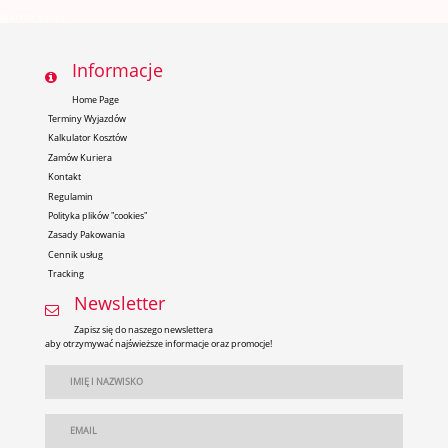
Nawigacja
Starsze wpisy
po
wpisach
Informacje
Home Page
Terminy Wyjazdów
Kalkulator Kosztów
Zamów Kuriera
Kontakt
Regulamin
Polityka plików "cookies"
Zasady Pakowania
Cennik usług
Tracking
Newsletter
Zapisz się do naszego newslettera
aby otrzymywać najświeższe informacje oraz promocje!