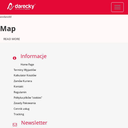
Toggle
navigati
asdasdd
Map
READ MORE
Informacje
Home Page
Terminy Wyjazdów
Kalkulator Kosztów
Zamów Kuriera
Kontakt
Regulamin
Polityka plików "cookies"
Zasady Pakowania
Cennik usług
Tracking
Newsletter