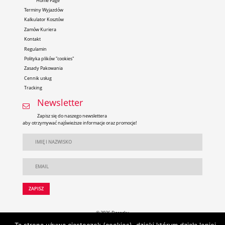
Home Page
Terminy Wyjazdów
Kalkulator Kosztów
Zamów Kuriera
Kontakt
Regulamin
Polityka plików "cookies"
Zasady Pakowania
Cennik usług
Tracking
Newsletter
Zapisz się do naszego newslettera
aby otrzymywać najświeższe informacje oraz promocje!
© 2026 Darecky