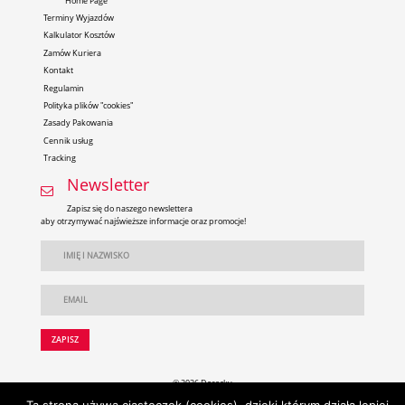
Home Page
Terminy Wyjazdów
Kalkulator Kosztów
Zamów Kuriera
Kontakt
Regulamin
Polityka plików "cookies"
Zasady Pakowania
Cennik usług
Tracking
Newsletter
Zapisz się do naszego newslettera
aby otrzymywać najświeższe informacje oraz promocje!
© 2026 Darecky