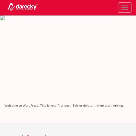
Toggle
navigati
Hello world!
Welcome to WordPress. This is your first post. Edit or delete it, then start writing!
< BACK