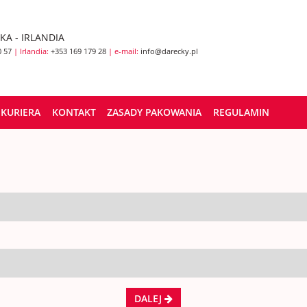
SKA - IRLANDIA
0 57
| Irlandia:
+353 169 179 28
| e-mail:
info@darecky.pl
KURIERA
KONTAKT
ZASADY PAKOWANIA
REGULAMIN
DALEJ