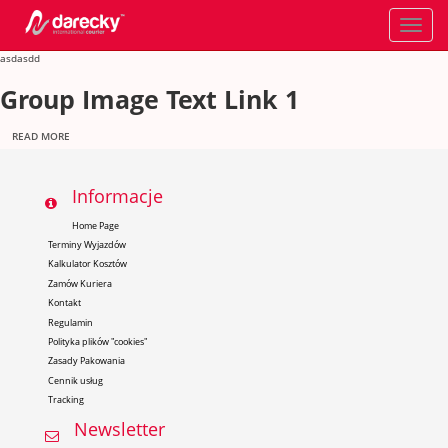
Toggle
navigati
asdasdd
Group Image Text Link 1
READ MORE
Informacje
Home Page
Terminy Wyjazdów
Kalkulator Kosztów
Zamów Kuriera
Kontakt
Regulamin
Polityka plików "cookies"
Zasady Pakowania
Cennik usług
Tracking
Newsletter