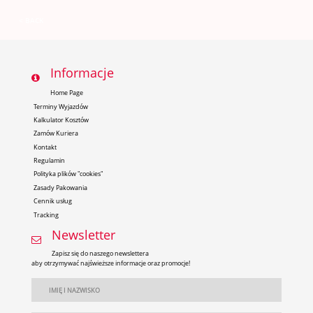
< BACK
Informacje
Home Page
Terminy Wyjazdów
Kalkulator Kosztów
Zamów Kuriera
Kontakt
Regulamin
Polityka plików "cookies"
Zasady Pakowania
Cennik usług
Tracking
Newsletter
Zapisz się do naszego newslettera
aby otrzymywać najświeższe informacje oraz promocje!